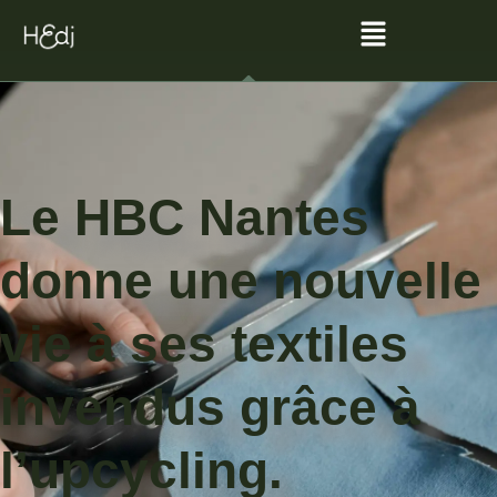
Le HBC Nantes
donne une nouvelle
vie à ses textiles
invendus grâce à
l’upcycling.