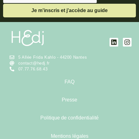
5 Allée Frida Kahlo - 44200 Nantes
contact@hedj.fr
07.77.76.68.43
FAQ
Presse
Politique de confidentialité
Mentions légales