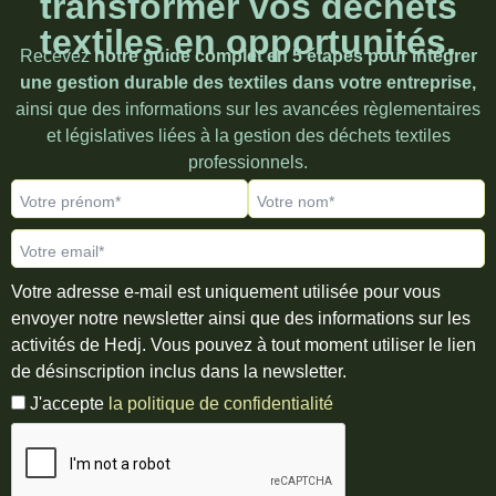
transformer vos déchets
textiles en opportunités.
Recevez
notre guide complet en 5 étapes pour intégrer
une gestion durable des textiles dans votre entreprise,
ainsi que des informations sur les avancées règlementaires
et législatives liées à la gestion des déchets textiles
professionnels.
Votre prénom*
Votre nom*
Votre email*
Votre adresse e-mail est uniquement utilisée pour vous
envoyer notre newsletter ainsi que des informations sur les
activités de Hedj. Vous pouvez à tout moment utiliser le lien
de désinscription inclus dans la newsletter.
J'accepte
la politique de confidentialité