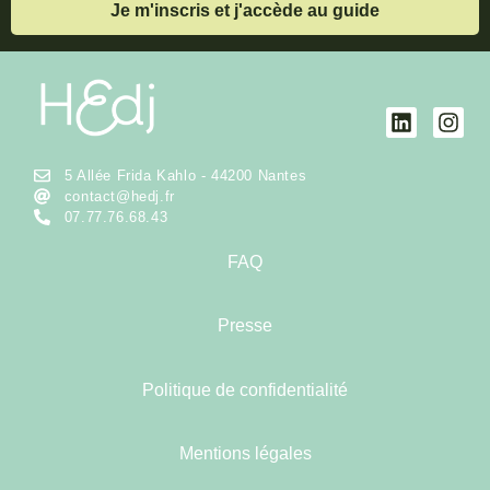
5 Allée Frida Kahlo - 44200 Nantes
contact@hedj.fr
07.77.76.68.43
FAQ
Presse
Politique de confidentialité
Mentions légales