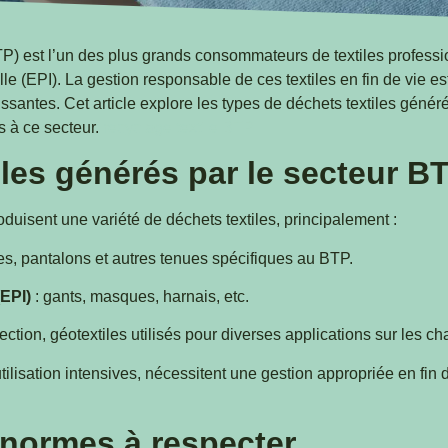
TP) est l’un des plus grands consommateurs de textiles profess
lle (EPI). La gestion responsable de ces textiles en fin de vie e
santes. Cet article explore les types de déchets textiles génér
s à ce secteur.
recyclage textile BTP
les générés par le secteur BT
oduisent une variété de déchets textiles, principalement :
s, pantalons et autres tenues spécifiques au BTP.
(EPI)
: gants, masques, harnais, etc.
tection, géotextiles utilisés pour diverses applications sur les ch
tilisation intensives, nécessitent une gestion appropriée en fin 
 normes à respecter.