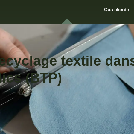
Cas clients
ecyclage textile dans
lics (BTP)