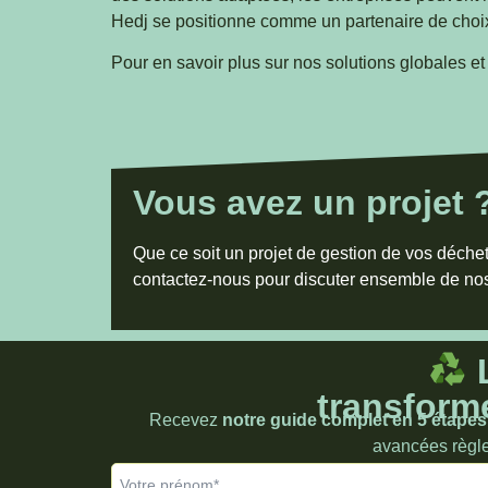
Hedj se positionne comme un partenaire de cho
Pour en savoir plus sur nos solutions globales e
Vous avez un projet 
Que ce soit un projet de gestion de vos déchet
contactez-nous pour discuter ensemble de nos
L
transforme
Recevez
notre guide complet en 5 étapes 
avancées règlem
Votre prénom*