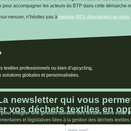
ix pour accompagner les acteurs du BTP dans cette démarche r
t sur-mesure, n’hésitez pas à
prendre RDV directement en ligne
.
?
s textiles professionnels ou bien d’upcycling,
 solutions globales et personnalisées.
a newsletter qui vous perme
r vos déchets textiles en op
pour intégrer une gestion durable des textiles dans votre e
entaires et législatives liées à la gestion des déchets textiles
Votre nom*