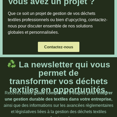
Vous avez un projet ?
Que ce soit un projet de gestion de vos déchets
textiles professionnels ou bien d’upcycling, contactez-
nous pour discuter ensemble de nos solutions
globales et personnalisées.
Contactez-nous
La newsletter qui vous
permet de
transformer vos déchets
textiles en opportunités.
Recevez
notre guide complet en 5 étapes pour intégrer
une gestion durable des textiles dans votre entreprise,
ainsi que des informations sur les avancées règlementaires
et législatives liées à la gestion des déchets textiles