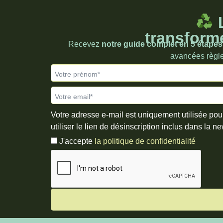
L
transforme
Recevez
notre guide complet en 5 étapes 
avancées règlem
Votre prénom*
Votre email*
Votre adresse e-mail est uniquement utilisée pou
utiliser le lien de désinscription inclus dans la ne
J'accepte
la politique de confidentialité