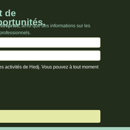
t de
portunités.
ntreprise,
ainsi que des informations sur les
 professionnels.
les activités de Hedj. Vous pouvez à tout moment