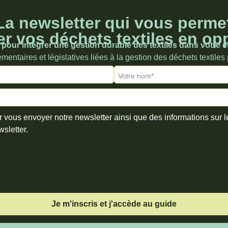
a newsletter qui vous perme
r vos déchets textiles en op
pour intégrer une gestion durable des textiles dans votre e
entaires et législatives liées à la gestion des déchets textiles
Votre nom*
r vous envoyer notre newsletter ainsi que des informations sur 
wsletter.